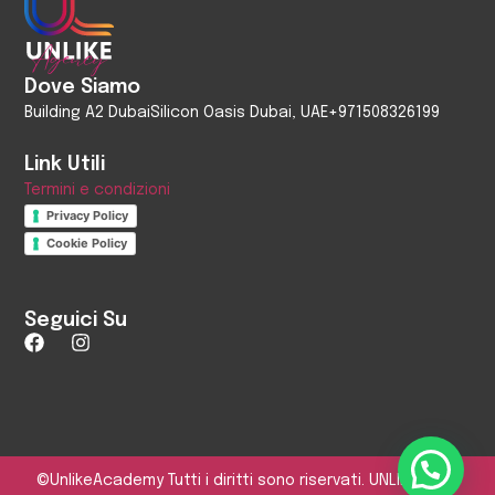
Dove Siamo
Building A2 Dubai
Silicon Oasis Dubai, UAE
+971508326199
Link Utili
Termini e condizioni
Privacy Policy
Cookie Policy
Seguici Su
©UnlikeAcademy Tutti i diritti sono riservati. UNLIKE FZCO