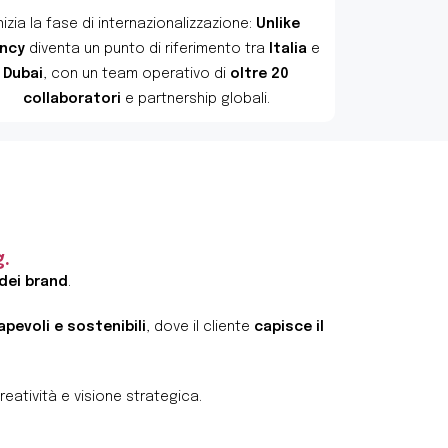
nizia la fase di internazionalizzazione:
Unlike
ency
diventa un punto di riferimento tra
Italia
e
Dubai
, con un team operativo di
oltre 20
collaboratori
e partnership globali.
.
dei brand
.
evoli e sostenibili
, dove il cliente
capisce il
eatività e visione strategica.