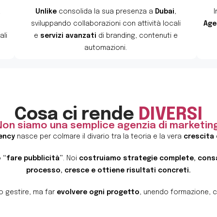
a
Unlike
consolida la sua presenza a
Dubai
,
I
sviluppando collaborazioni con attività locali
Ag
ali
e
servizi avanzati
di branding, contenuti e
automazioni.
Cosa ci rende
DIVERSI
Non siamo una semplice agenzia di marketing
ency
nasce per colmare il divario tra la teoria e la vera
crescita 
o
“fare pubblicità”
. Noi
costruiamo strategie complete, consap
processo, cresce e ottiene risultati concreti.
o gestire, ma far
evolvere ogni progetto
, unendo formazione, cr