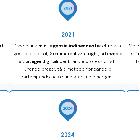
2021
nt
Nasce una
mini-agenzia indipendente:
oltre alla
Vien
gestione social,
Gemma realizza loghi, siti web e
si
t
strategie digitali
per brand e professionisti,
l
unendo creatività e metodo fondando e
partecipando ad alcune start-up emergenti.
2024