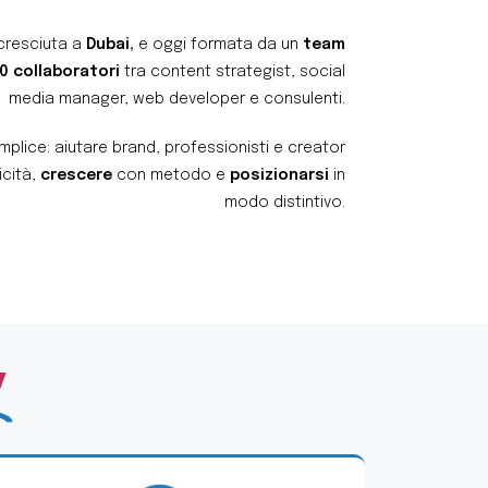
 cresciuta a
Dubai,
e oggi formata da un
team
20 collaboratori
tra content strategist, social
media manager, web developer e consulenti.
plice: aiutare brand, professionisti e creator
cità,
crescere
con metodo e
posizionarsi
in
modo distintivo.
y