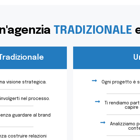
un'agenzia
TRADIZIONALE
Tradizionale
U
una visione strategica.
Ogni progetto è s
nvolgerti nel processo.
Ti rendiamo par
capire 
enza guardare al brand
Analizziamo p
conte
za costruire relazioni