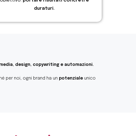
obiettivo:
portare risultati concreti e
duraturi.
 media, design, copywriting e automazioni.
é per noi, ogni brand ha un
potenziale
unico