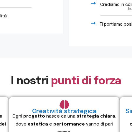
Crediamo in col
fi
lità”.
Ti portiamo pos
I nostri
punti di forza
Creatività strategica
Si
e
Ogni
progetto
nasce da una
strategia chiara
,
dei
dove
estetica
e
performance
vanno di pari