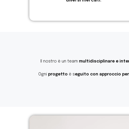
diversi mercati.
Il nostro è un team
multidisciplinare e int
Ogni
progetto
è s
eguito con approccio pers